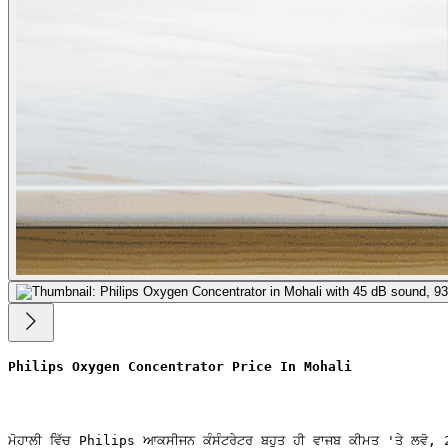
Philips Oxygen Concentrator Price In Mohali
ਮੋਹਾਲੀ ਵਿੱਚ Philips ਆਕਸੀਜਨ ਕੰਸੰਟਰੇਟਰ ਬਹੁਤ ਹੀ ਵਾਜਬ ਕੀਮਤ 'ਤੇ ਲਵੋ,